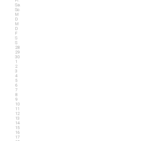
Fr.
Sa.
So.
M
D
M
D
F
S
S
28
29
30
1
2
3
4
5
6
7
8
9
10
11
12
13
14
15
16
17