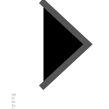
Mo.
Di.
Mi.
Do.