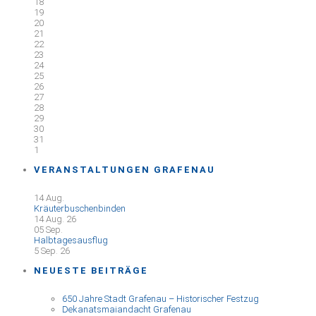
18
19
20
21
22
23
24
25
26
27
28
29
30
31
1
VERANSTALTUNGEN GRAFENAU
14
Aug.
Kräuterbuschenbinden
14 Aug. 26
05
Sep.
Halbtagesausflug
5 Sep. 26
NEUESTE BEITRÄGE
650 Jahre Stadt Grafenau – Historischer Festzug
Dekanatsmaiandacht Grafenau