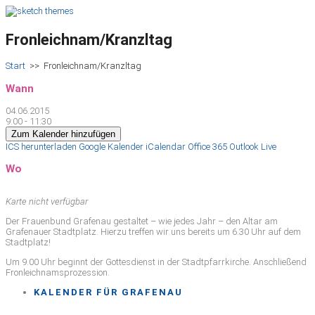
Fronleichnam/Kranzltag
Start
>>
Fronleichnam/Kranzltag
Wann
04.06.2015
9:00 - 11:30
Zum Kalender hinzufügen
ICS herunterladen
Google Kalender
iCalendar
Office 365
Outlook Live
Wo
Karte nicht verfügbar
Der Frauenbund Grafenau gestaltet – wie jedes Jahr – den Altar am
Grafenauer Stadtplatz. Hierzu treffen wir uns bereits um 6.30 Uhr auf dem
Stadtplatz!
Um 9.00 Uhr beginnt der Gottesdienst in der Stadtpfarrkirche. Anschließend
Fronleichnamsprozession.
KALENDER FÜR GRAFENAU