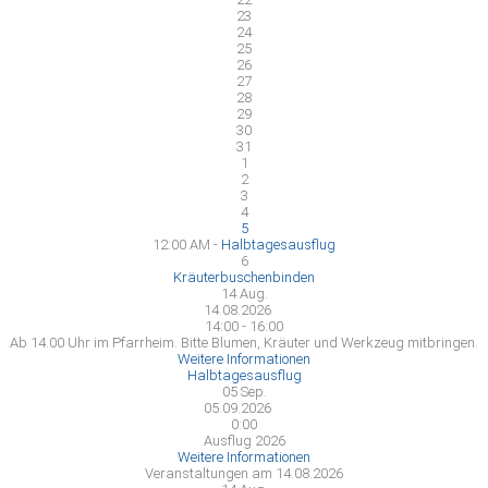
23
24
25
26
27
28
29
30
31
1
2
3
4
5
12:00 AM -
Halbtagesausflug
6
Kräuterbuschenbinden
14
Aug.
14.08.2026
14:00 - 16:00
Ab 14.00 Uhr im Pfarrheim. Bitte Blumen, Kräuter und Werkzeug mitbringen.
Weitere Informationen
Halbtagesausflug
05
Sep.
05.09.2026
0:00
Ausflug 2026
Weitere Informationen
Veranstaltungen am 14.08.2026