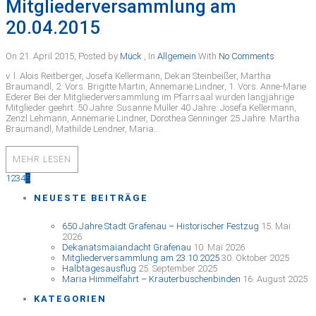
Mitgliederversammlung am
20.04.2015
On 21. April 2015
,
Posted by
Mück
,
In
Allgemein
With
No Comments
v. l. Alois Reitberger, Josefa Kellermann, Dekan Steinbeißer, Martha
Braumandl, 2. Vors. Brigitte Martin, Annemarie Lindner, 1. Vors. Anne-Marie
Ederer Bei der Mitgliederversammlung im Pfarrsaal wurden langjährige
Mitglieder geehrt: 50 Jahre: Susanne Müller 40 Jahre: Josefa Kellermann,
Zenzl Lehmann, Annemarie Lindner, Dorothea Senninger 25 Jahre: Martha
Braumandl, Mathilde Lendner, Maria…
MEHR LESEN
1
2
3
4
5
NEUESTE BEITRÄGE
650 Jahre Stadt Grafenau – Historischer Festzug
15. Mai
2026
Dekanatsmaiandacht Grafenau
10. Mai 2026
Mitgliederversammlung am 23.10.2025
30. Oktober 2025
Halbtagesausflug
25. September 2025
Maria Himmelfahrt – Kräuterbuschenbinden
16. August 2025
KATEGORIEN