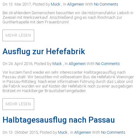
On 13. Mai 2017
,
Posted by
Mück
,
In
Allgemein
With
No Comments
Bei strahlendem Sonnenschein besuchten wir die Holzmanufaktur Liebich in
Zwiesel mit Werksverkauf. Anschließend ging es nach Rinchnach zur
Guntherkapelle mit dem Frauenbrünnl.
MEHR LESEN
Ausflug zur Hefefabrik
On 24. April 2016
,
Posted by
Mück
,
In
Allgemein
With
No Comments
Vor kurzem fand wieder ein sehr interessanter Halbtagesausflug nach
Passau statt. Wir besuchten mit vollbesetzem Bus die Hefefabrik Wieninger
in Passau-Rittsteig. Nach einer informativen Führung durch das Labor und
die Fabrik wurden wir auf Kosten der Hefefabrik noch zu einer ausgiebigen
Brotzeit im Hacklberger Bräustüberl eingeladen.
MEHR LESEN
Halbtagesausflug nach Passau
On 13. Oktober 2015
,
Posted by
Mück
,
In
Allgemein
With
No Comments