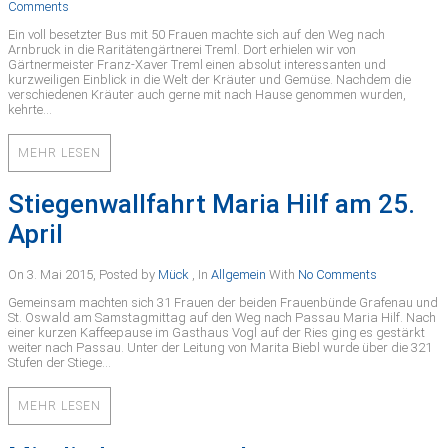
Comments
Ein voll besetzter Bus mit 50 Frauen machte sich auf den Weg nach
Arnbruck in die Raritätengärtnerei Treml. Dort erhielen wir von
Gärtnermeister Franz-Xaver Treml einen absolut interessanten und
kurzweiligen Einblick in die Welt der Kräuter und Gemüse. Nachdem die
verschiedenen Kräuter auch gerne mit nach Hause genommen wurden,
kehrte…
MEHR LESEN
Stiegenwallfahrt Maria Hilf am 25.
April
On 3. Mai 2015
,
Posted by
Mück
,
In
Allgemein
With
No Comments
Gemeinsam machten sich 31 Frauen der beiden Frauenbünde Grafenau und
St. Oswald am Samstagmittag auf den Weg nach Passau Maria Hilf. Nach
einer kurzen Kaffeepause im Gasthaus Vogl auf der Ries ging es gestärkt
weiter nach Passau. Unter der Leitung von Marita Biebl wurde über die 321
Stufen der Stiege…
MEHR LESEN