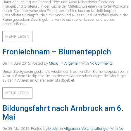
Unter der Leitung von Fannerl Peter und Anna Mitterdorfer führte der
Frauenbund Grafenau in der Küche der Mittelschule einen Kartoffel-Kochkurs
durch. Die 11 anwesenden Frauen versuchten sich an Kartoffelsuppe,
Erdäpflsterz, Schupfnudeln mit Mohn und Nüssen und Kartoffelnudeln in der
Raine gebacken. Das Ergebnis konnte sich sehen lassen und wurde
anschließend…
MEHR LESEN
Fronleichnam – Blumenteppich
On 11. Juni 2015
,
Posted by
Mück
,
In
Allgemein
With
No Comments
Unser Zweigverein gestaltete wieder den traditionellen Blumenteppeich beim
Altar auf dem Stadtplatz. Bei herrlichem Sonnenschein zogen die Gläubigen
zu den 4 Altären im Grafenauer Stadtgebiet.
MEHR LESEN
Bildungsfahrt nach Arnbruck am 6.
Mai
On 28. Mai 2015
,
Posted by
Mück
,
In
Allgemein
,
Veranstaltungen
With
No