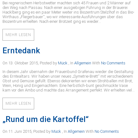
Bei regnerischem Herbstwetter machten sich 45 Frauen und 2 Männer auf
den Weg nach Passau. Nach einer ausgiebigen Führung in der Brauerei
Hacklberg ging es ein paar Meter weiter ins Biozentrum Stelzlhof in das Bio-
Wirthaus „Fliegerbauer“, wo wir interessante Ausführungen über das
Biozentrum erhielten. Nach einer Brotzeit ging es wieder…
MEHR LESEN
Erntedank
On 13. Oktober 2015
,
Posted by
Mück
,
In
Allgemein
With
No Comments
In diesem Jahr übernahm der Frauenbund Grafenau wieder die Gestaltung
des Erntealtars. Wir haben unser neues „Symetrie-Brett“ mit verschiedenem
Obst und Gemüse gefüllt. Ebenso dekorierten wir einen Strohballen mit Brot,
Wein, Honig und Eingemachtem. Eine herbstlich-bunt geschmückte Vase
kam vor den Ambo und machte das Arrangement perfekt. Wir erhielten viel…
MEHR LESEN
„Rund um die Kartoffel“
On 11. Juni 2015
,
Posted by
Mück
,
In
Allgemein
With
No Comments