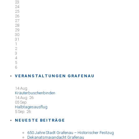
23
24
25
26
27
28
29
30
31
1
2
3
4
5
6
VERANSTALTUNGEN GRAFENAU
14
Aug.
Kräuterbuschenbinden
14 Aug. 26
05
Sep.
Halbtagesausflug
5 Sep. 26
NEUESTE BEITRÄGE
650 Jahre Stadt Grafenau – Historischer Festzug
Dekanatsmaiandacht Grafenau