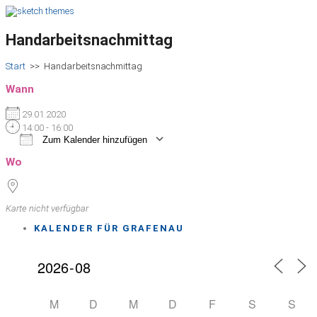
Handarbeitsnachmittag
Start
>>
Handarbeitsnachmittag
Wann
29.01.2020
14:00 - 16:00
Zum Kalender hinzufügen
ICS herunterladen
Google Kalender
iCalendar
Office 365
Outlook Live
Wo
Karte nicht verfügbar
KALENDER FÜR GRAFENAU
M
D
M
D
F
S
S