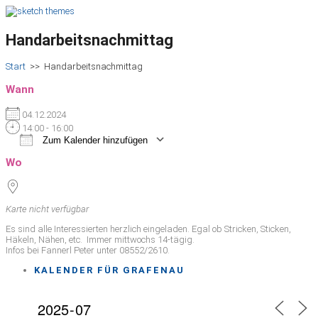
Handarbeitsnachmittag
Start
>>
Handarbeitsnachmittag
Wann
04.12.2024
14:00 - 16:00
Zum Kalender hinzufügen
ICS herunterladen
Google Kalender
iCalendar
Office 365
Outlook Live
Wo
Karte nicht verfügbar
Es sind alle Interessierten herzlich eingeladen. Egal ob Stricken, Sticken,
Häkeln, Nähen, etc. Immer mittwochs 14-tägig.
Infos bei Fannerl Peter unter 08552/2610.
KALENDER FÜR GRAFENAU