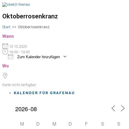
Oktoberrosenkranz
Start
>>
Oktoberrosenkranz
Wann
13.10.2025
18:00 - 19:00
Zum Kalender hinzufügen
ICS herunterladen
Google Kalender
iCalendar
Office 365
Outlook Live
Wo
Karte nicht verfügbar
KALENDER FÜR GRAFENAU
M
D
M
D
F
S
S