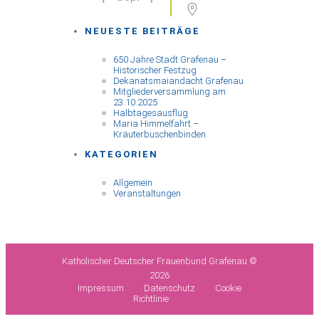
NEUESTE BEITRÄGE
650 Jahre Stadt Grafenau –
Historischer Festzug
Dekanatsmaiandacht Grafenau
Mitgliederversammlung am
23.10.2025
Halbtagesausflug
Maria Himmelfahrt –
Kräuterbuschenbinden
KATEGORIEN
Allgemein
Veranstaltungen
Katholischer Deutscher Frauenbund Grafenau ©
2026
Impressum
Datenschutz
Cookie
Richtlinie