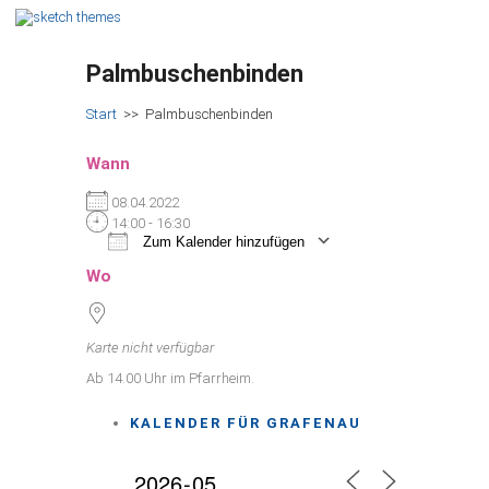
Palmbuschenbinden
Start
>>
Palmbuschenbinden
Wann
08.04.2022
14:00 - 16:30
Zum Kalender hinzufügen
ICS herunterladen
Google Kalender
iCalendar
Office 365
Outlook Live
Wo
Karte nicht verfügbar
Ab 14.00 Uhr im Pfarrheim.
KALENDER FÜR GRAFENAU