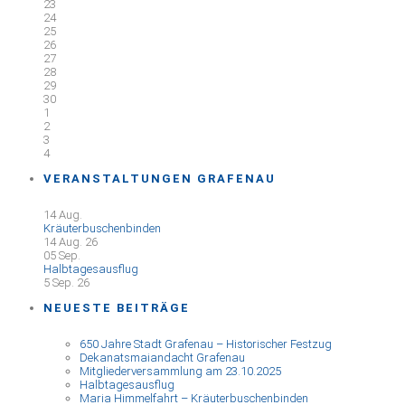
23
24
25
26
27
28
29
30
1
2
3
4
VERANSTALTUNGEN GRAFENAU
14
Aug.
Kräuterbuschenbinden
14 Aug. 26
05
Sep.
Halbtagesausflug
5 Sep. 26
NEUESTE BEITRÄGE
650 Jahre Stadt Grafenau – Historischer Festzug
Dekanatsmaiandacht Grafenau
Mitgliederversammlung am 23.10.2025
Halbtagesausflug
Maria Himmelfahrt – Kräuterbuschenbinden