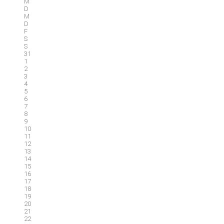
M
D
M
D
F
S
S
31
1
2
3
4
5
6
7
8
9
10
11
12
13
14
15
16
17
18
19
20
21
22